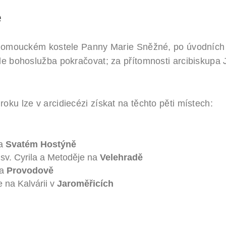
e
 olomouckém kostele Panny Marie Sněžné, po úvodních 
de bohoslužba pokračovat; za přítomnosti arcibiskupa
ku lze v arcidiecézi získat na těchto pěti místech:
na
Svatém Hostýně
sv. Cyrila a Metoděje na
Velehradě
na
Provodově
 na Kalvárii v
Jaroměřicích