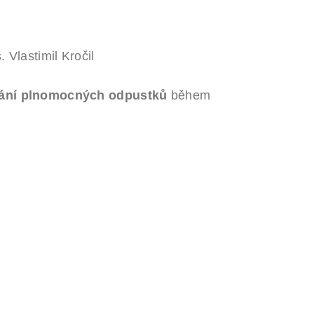
 Vlastimil Kročil
skání plnomocných odpustků
během