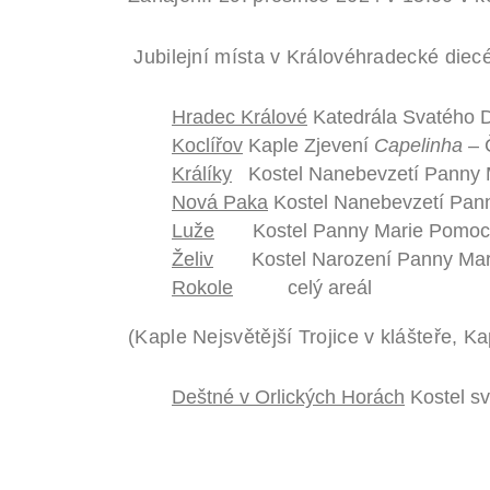
Jubilejní místa v Královéhradecké diecé
Hradec Králové
Katedrála Svatého 
Koclířov
Kaple Zjevení
Capelinha
– 
Králíky
Kostel Nanebevzetí Panny M
Nová Paka
Kostel Nanebevzetí Panny
Luže
Kostel Panny Marie Pomoc
Želiv
Kostel Narození Panny Marie
Rokole
celý areál
(Kaple Nejsvětější Trojice v klášteře, K
Deštné v Orlických Horách
Kostel sv