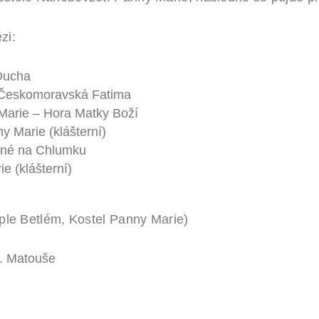
zi:
Ducha
Českomoravská Fatima
arie – Hora Matky Boží
 Marie (klášterní)
né na Chlumku
 (klášterní)
aple Betlém, Kostel Panny Marie)
. Matouše