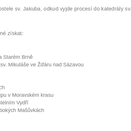
ostele sv. Jakuba, odkud vyjde procesí do katedrály sv
né získat:
na Starém Brně
 sv. Mikuláše ve Žďáru nad Sázavou
ch
oupu v Moravském krasu
telním Vydří
lubokých Mašůvkách