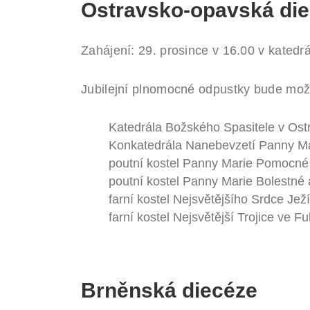
Ostravsko-opavská di
Zahájení: 29. prosince v 16.00 v katedr
Jubilejní plnomocné odpustky bude mož
Katedrála Božského Spasitele v Ost
Konkatedrála Nanebevzetí Panny M
poutní kostel Panny Marie Pomocné n
poutní kostel Panny Marie Bolestné 
farní kostel Nejsvětějšího Srdce J
farní kostel Nejsvětější Trojice ve F
Brněnská diecéze