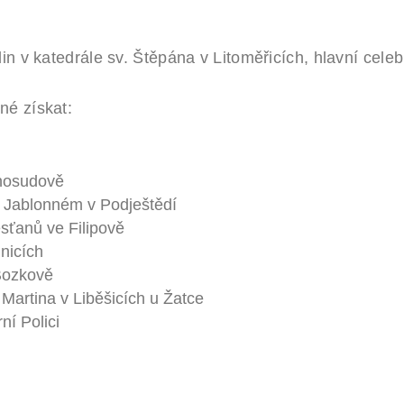
n v katedrále sv. Štěpána v Litoměřicích, hlavní celeb
né získat:
h
ohosudově
 v Jablonném v Podještědí
sťanů ve Filipově
nicích
Bozkově
Martina v Liběšicích u Žatce
ní Polici