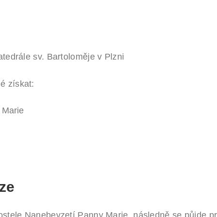
tedrále sv. Bartoloměje v Plzni
é získat:
y Marie
ze
 kostele Nanebevzetí Panny Marie, následně se půjde 