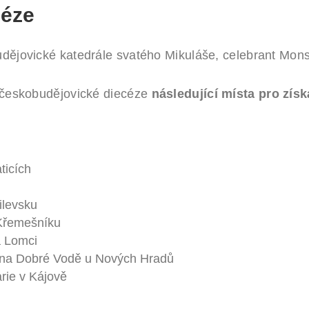
céze
dějovické katedrále svatého Mikuláše, celebrant Mons.
í českobudějovické diecéze
následující místa pro zí
ticích
ilevsku
 Křemešníku
a Lomci
y na Dobré Vodě u Nových Hradů
rie v Kájově