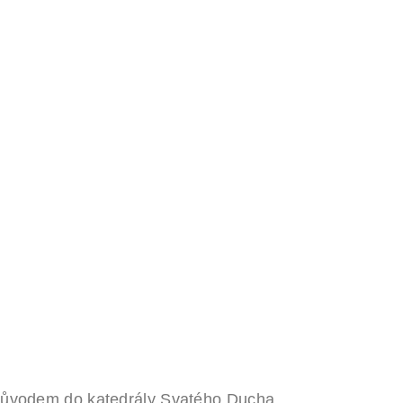
průvodem do katedrály Svatého Ducha