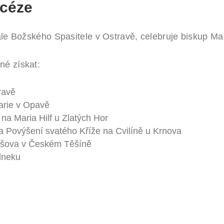
ecéze
ále Božského Spasitele v Ostravě, celebruje biskup Mar
né získat:
ravě
arie v Opavě
a Maria Hilf u Zlatých Hor
a Povýšení svatého Kříže na Cvilíně u Krnova
ežíšova v Českém Těšíně
ulneku