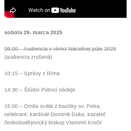
sobota 29. marca 2025
09:00 – Audiencia v rámci Národnej púte 2025
(audiencia zrušená)
10:15 – Správy z Ríma
14:30 – Štúdio Pútnici nádeje
15:00 – Omša svätá z baziliky sv. Petra,
celebrant: kardinál Dominik Duka, kazateľ:
českobudějovický biskup Vlastimil Kročil