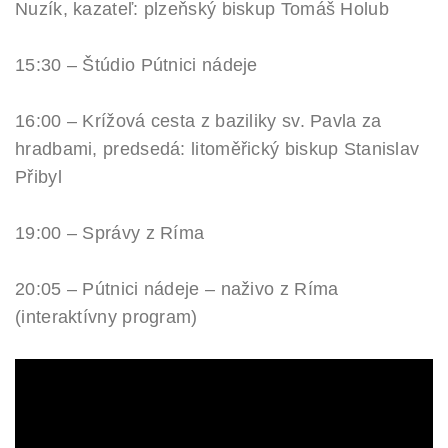
Nuzík, kazateľ: plzeňský biskup Tomáš Holub
15:30 – Štúdio Pútnici nádeje
16:00 – Krížová cesta z baziliky sv. Pavla za
hradbami, predsedá: litoměřický biskup Stanislav
Přibyl
19:00 – Správy z Ríma
20:05 – Pútnici nádeje – naživo z Ríma
(interaktívny program)