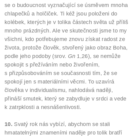
se o budoucnost vyznačující se úsměvem mnoha
chlapečků a holčiček. Ti kéž jsou položeni do
kolébek, kterých je v tolika částech světa už příliš
mnoho prázdných. Ale ve skutečnosti jsme to my
všichni, kdo potřebujeme znovu získat radost ze
života, protože člověk, stvořený jako obraz Boha,
podle jeho podoby (srov.
Gn
1,26), se nemůže
spokojit s přežíváním nebo živořením,
s přizpůsobováním se současnosti tím, že se
spokojí jen s materiálními věcmi. To uzavírá
člověka v individualismu, nahlodává naději,
přináší smutek, který se zabydluje v srdci a vede
k zatrpklosti a nesnášenlivosti.
10.
Svatý rok nás vybízí, abychom se stali
hmatatelnými znameními naděje pro tolik bratří