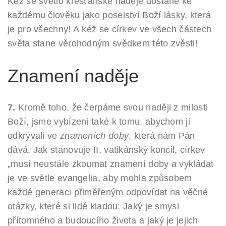
Kéž se světlo křesťanské naděje dostane ke
každému člověku jako poselství Boží lásky, která
je pro všechny! A kéž se církev ve všech částech
světa stane věrohodným svědkem této zvěsti!
Znamení naděje
7.
Kromě toho, že čerpáme svou naději z milosti
Boží, jsme vybízeni také k tomu, abychom ji
odkrývali ve
znameních doby
, která nám Pán
dává. Jak stanovuje II. vatikánský koncil, církev
„musí neustále zkoumat znamení doby a vykládat
je ve světle evangelia, aby mohla způsobem
každé generaci přiměřeným odpovídat na věčné
otázky, které si lidé kladou: Jaký je smysl
přítomného a budoucího života a jaký je jejich