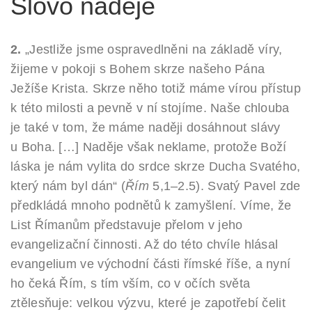
Slovo naděje
2.
„Jestliže jsme ospravedlněni na základě víry,
žijeme v pokoji s Bohem skrze našeho Pána
Ježíše Krista. Skrze něho totiž máme vírou přístup
k této milosti a pevně v ní stojíme. Naše chlouba
je také v tom, že máme naději dosáhnout slávy
u Boha. […] Naděje však neklame, protože Boží
láska je nám vylita do srdce skrze Ducha Svatého,
který nám byl dán“ (
Řím
5,1–2.5). Svatý Pavel zde
předkládá mnoho podnětů k zamyšlení. Víme, že
List Římanům představuje přelom v jeho
evangelizační činnosti. Až do této chvíle hlásal
evangelium ve východní části římské říše, a nyní
ho čeká Řím, s tím vším, co v očích světa
ztělesňuje: velkou výzvu, které je zapotřebí čelit