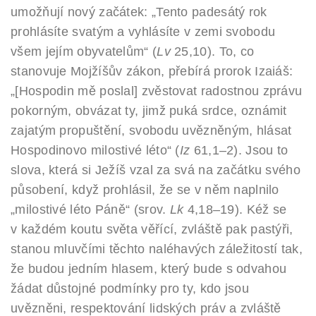
umožňují nový začátek: „Tento padesátý rok
prohlásíte svatým a vyhlásíte v zemi svobodu
všem jejím obyvatelům“ (
Lv
25,10). To, co
stanovuje Mojžíšův zákon, přebírá prorok Izaiáš:
„[Hospodin mě poslal] zvěstovat radostnou zprávu
pokorným, obvázat ty, jimž puká srdce, oznámit
zajatým propuštění, svobodu uvězněným, hlásat
Hospodinovo milostivé léto“ (
Iz
61,1–2). Jsou to
slova, která si Ježíš vzal za svá na začátku svého
působení, když prohlásil, že se v něm naplnilo
„milostivé léto Páně“ (srov.
Lk
4,18–19). Kéž se
v každém koutu světa věřící, zvláště pak pastýři,
stanou mluvčími těchto naléhavých záležitostí tak,
že budou jedním hlasem, který bude s odvahou
žádat důstojné podmínky pro ty, kdo jsou
uvězněni, respektování lidských práv a zvláště