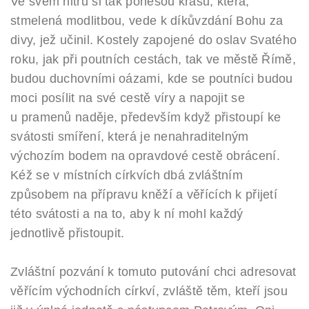
Ve svém nitru si tak ponesou krásu, která,
stmelená modlitbou, vede k díkůvzdání Bohu za
divy, jež učinil. Kostely zapojené do oslav Svatého
roku, jak při poutních cestách, tak ve městě Římě,
budou duchovními oázami, kde se poutníci budou
moci posílit na své cestě víry a napojit se
u pramenů naděje, především když přistoupí ke
svátosti smíření, která je nenahraditelným
výchozím bodem na opravdové cestě obrácení.
Kéž se v místních církvích dbá zvláštním
způsobem na přípravu kněží a věřících k přijetí
této svátosti a na to, aby k ní mohl každý
jednotlivě přistoupit.
Zvláštní pozvání k tomuto putování chci adresovat
věřícím východních církví, zvláště těm, kteří jsou