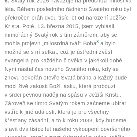
6.
Svatý rok 2025 navazuje na předchozí milostivá
léta. Během posledního řádného Svatého roku byl
překročen práh dvou tisíc let od narození Ježíše
Krista. Poté, 13. března 2015, jsem vyhlásil
mimořádný Svatý rok s tím záměrem, aby se
3
mohla projevit „milosrdná tvář“ Boha
a bylo
možné se s ní setkat, což je ústřední zvěst
evangelia pro každého člověka v jakékoli době.
Nyní nastal čas nového Svatého roku, kdy se
znovu dokořán otevře Svatá brána a každý bude
moci živě zakusit Boží lásku, která probouzí
v srdci pevnou naději na spásu v Ježíši Kristu.
Zároveň se tímto Svatým rokem začneme ubírat
vstříc k jiné události, která je pro všechny
křesťany zásadní, a to k roku 2033, kdy budeme
slavit dva tisíce let našeho vykoupení dovršeného