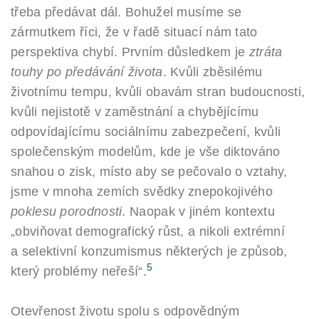
třeba předávat dál. Bohužel musíme se
zármutkem říci, že v řadě situací nám tato
perspektiva chybí. Prvním důsledkem je
ztráta
touhy po předávání života
. Kvůli zběsilému
životnímu tempu, kvůli obavám stran budoucnosti,
kvůli nejistotě v zaměstnání a chybějícímu
odpovídajícímu sociálnímu zabezpečení, kvůli
společenským modelům, kde je vše diktováno
snahou o zisk, místo aby se pečovalo o vztahy,
jsme v mnoha zemích svědky znepokojivého
poklesu porodnosti
. Naopak v jiném kontextu
„obviňovat demografický růst, a nikoli extrémní
a selektivní konzumismus některých je způsob,
5
který problémy neřeší“.
Otevřenost životu spolu s odpovědným