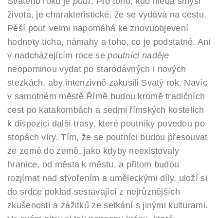
Svatého roku je
pouť
. Pro toho, kdo hledá smysl
života, je charakteristické, že se vydává na cestu.
Pěší pouť velmi napomáhá ke znovuobjevení
hodnoty ticha, námahy a toho, co je podstatné. Ani
v nadcházejícím roce se
poutníci naděje
neopominou vydat po starodávných i nových
stezkách, aby intenzivně zakusili Svatý rok. Navíc
v samotném městě Římě budou kromě tradičních
cest po katakombách a sedmi římských kostelích
k dispozici další trasy, které poutníky povedou po
stopách víry. Tím, že se poutníci budou přesouvat
ze země do země, jako kdyby neexistovaly
hranice, od města k městu, a přitom budou
rozjímat nad stvořením a uměleckými díly, uloží si
do srdce poklad sestávající z nejrůznějších
zkušeností a zážitků ze setkání s jinými kulturami.