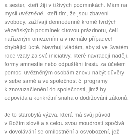
a sester, kteří žijí v tíživých podmínkách. Mám na
mysli
uvězněné
, kteří tím, že jsou zbaveni
svobody, zažívají dennodenně kromě tvrdých
vězeňských podmínek citovou prázdnotu, čelí
nařízeným omezením a v nemálo případech
chybějící úctě. Navrhuji vládám, aby si ve Svatém
roce vzaly za své iniciativy, které navracejí naději,
formy amnestie nebo odpuštění trestu za účelem
pomoci uvězněným osobám znovu nabýt důvěry
v sebe samé a ve společnost či programy
k znovuzačlenění do společnosti, jimž by
odpovídala konkrétní snaha o dodržování zákonů.
Je to starobylá výzva, která má svůj původ
v Božím slově a s celou svou moudrostí spočívá
v dovolávání se omilostnění a osvobození, jež