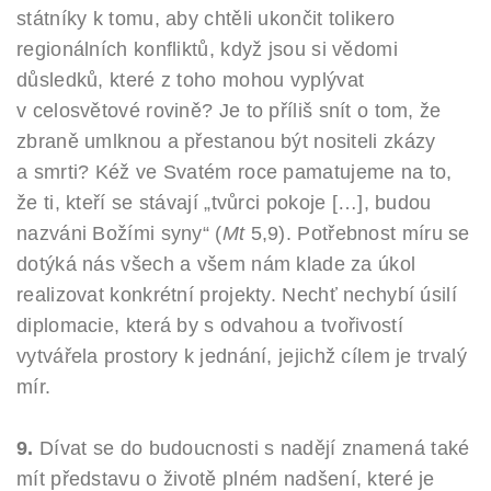
státníky k tomu, aby chtěli ukončit tolikero
regionálních konfliktů, když jsou si vědomi
důsledků, které z toho mohou vyplývat
v celosvětové rovině? Je to příliš snít o tom, že
zbraně umlknou a přestanou být nositeli zkázy
a smrti? Kéž ve Svatém roce pamatujeme na to,
že ti, kteří se stávají „tvůrci pokoje […], budou
nazváni Božími syny“ (
Mt
5,9). Potřebnost míru se
dotýká nás všech a všem nám klade za úkol
realizovat konkrétní projekty. Nechť nechybí úsilí
diplomacie, která by s odvahou a tvořivostí
vytvářela prostory k jednání, jejichž cílem je trvalý
mír.
9.
Dívat se do budoucnosti s nadějí znamená také
mít představu o životě plném nadšení, které je