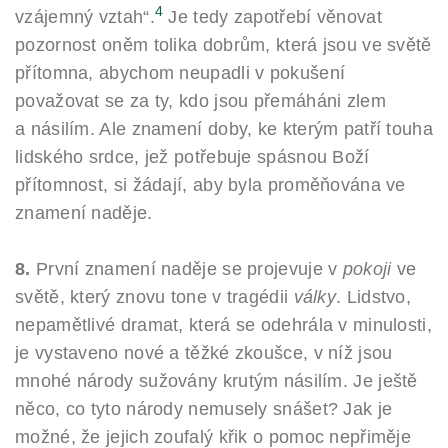
4
vzájemný vztah“.
Je tedy zapotřebí věnovat
pozornost oněm tolika dobrům, která jsou ve světě
přítomna, abychom neupadli v pokušení
považovat se za ty, kdo jsou přemáháni zlem
a násilím. Ale znamení doby, ke kterým patří touha
lidského srdce, jež potřebuje spásnou Boží
přítomnost, si žádají, aby byla proměňována ve
znamení naděje.
8.
První znamení naděje se projevuje v
pokoji
ve
světě, který znovu tone v tragédii
války
. Lidstvo,
nepamětlivé dramat, která se odehrála v minulosti,
je vystaveno nové a těžké zkoušce, v níž jsou
mnohé národy sužovány krutým násilím. Je ještě
něco, co tyto národy nemusely snášet? Jak je
možné, že jejich zoufalý křik o pomoc nepřiměje