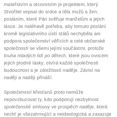
mateřstvím a otcovstvím je projektem, který
Stvořitel vepsal do srdce a těla mužů a žen,
posláním, které Pán svěřuje manželům a jejich
lásce. Je naléhavě potřeba, aby tomuto poslání
kromě legislativního úsilí států nechyběla ani
podpora společenství věřících a celé občanské
společnosti se všemi jejími součástmi, protože
touha mladých lidí po dětech
, které jsou ovocem
jejich plodné lásky, otvírá každé společnosti
budoucnost a je záležitostí naděje. Závisí na
naději a naději přináší.
Společenství křesťanů proto nemůže
nepovzbuzovat ty, kdo podporují nezbytnost
společenské smlouvy ve prospěch naděje
, která
nechť je všezahrnující a neideologická a zasazuje