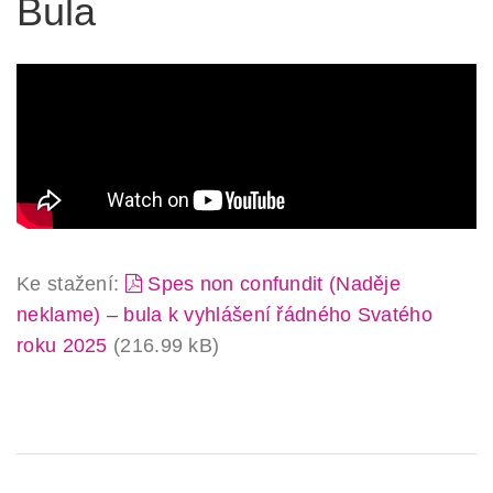
Bula
Ke stažení:
Spes non confundit (Naděje
neklame) – bula k vyhlášení řádného Svatého
roku 2025
(216.99 kB)