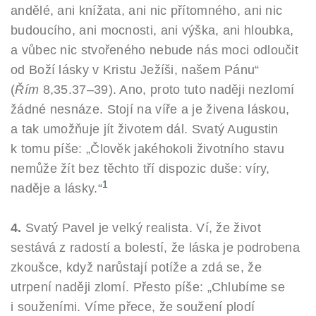
andělé, ani knížata, ani nic přítomného, ani nic
budoucího, ani mocnosti, ani výška, ani hloubka,
a vůbec nic stvořeného nebude nás moci odloučit
od Boží lásky v Kristu Ježíši, našem Pánu“
(
Řím
8,35.37–39). Ano, proto tuto naději nezlomí
žádné nesnáze. Stojí na víře a je živena láskou,
a tak umožňuje jít životem dál. Svatý Augustin
k tomu píše: „Člověk jakéhokoli životního stavu
nemůže žít bez těchto tří dispozic duše: víry,
1
naděje a lásky.“
4.
Svatý Pavel je velký realista. Ví, že život
sestává z radostí a bolestí, že láska je podrobena
zkoušce, když narůstají potíže a zdá se, že
utrpení naději zlomí. Přesto píše: „Chlubíme se
i souženími. Víme přece, že soužení plodí