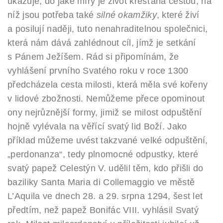
ukazuje, do jaké míry je život křesťana cestou, na
níž jsou potřeba také
silné okamžiky
, které živí
a posilují naději, tuto nenahraditelnou společnici,
která nám dává zahlédnout cíl, jímž je setkání
s Pánem Ježíšem. Rád si připomínám, že
vyhlášení prvního Svatého roku v roce 1300
předcházela cesta milosti, která měla své kořeny
v lidové zbožnosti. Nemůžeme přece opominout
ony nejrůznější formy, jimiž se milost odpuštění
hojně vylévala na věřící svatý lid Boží. Jako
příklad můžeme uvést takzvané velké odpuštění,
„perdonanza“, tedy plnomocné odpustky, které
svatý papež Celestýn V. udělil těm, kdo přišli do
baziliky Santa Maria di Collemaggio ve městě
L’Aquila ve dnech 28. a 29. srpna 1294, šest let
předtím, než papež Bonifác VIII. vyhlásil Svatý