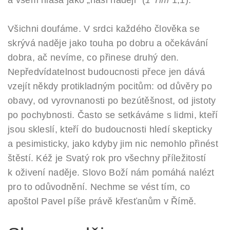
a všem hlásá jako „naši naději“ (
1 Tim
1,1).
Všichni doufáme. V srdci každého člověka se
skrývá naděje jako touha po dobru a očekávání
dobra, ač nevíme, co přinese druhý den.
Nepředvídatelnost budoucnosti přece jen dává
vzejít někdy protikladným pocitům: od důvěry po
obavy, od vyrovnanosti po bezútěšnost, od jistoty
po pochybnosti. Často se setkáváme s lidmi, kteří
jsou skleslí, kteří do budoucnosti hledí skepticky
a pesimisticky, jako kdyby jim nic nemohlo přinést
štěstí. Kéž je Svatý rok pro všechny příležitostí
k oživení naděje. Slovo Boží nám pomáhá nalézt
pro to odůvodnění. Nechme se vést tím, co
apoštol Pavel píše právě křesťanům v Římě.