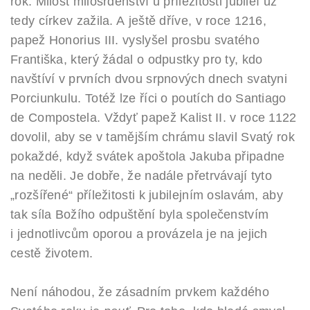
rok. Milost milosrdenství u příležitosti jubileí už
tedy církev zažila. A ještě dříve, v roce 1216,
papež Honorius III. vyslyšel prosbu svatého
Františka, který žádal o odpustky pro ty, kdo
navštíví v prvních dvou srpnových dnech svatyni
Porciunkulu. Totéž lze říci o poutích do Santiago
de Compostela. Vždyť papež Kalist II. v roce 1122
dovolil, aby se v tamějším chrámu slavil Svatý rok
pokaždé, když svátek apoštola Jakuba připadne
na neděli. Je dobře, že nadále přetrvávají tyto
„rozšířené“ příležitosti k jubilejním oslavám, aby
tak síla Božího odpuštění byla společenstvím
i jednotlivcům oporou a provázela je na jejich
cestě životem.
Není náhodou, že zásadním prvkem každého