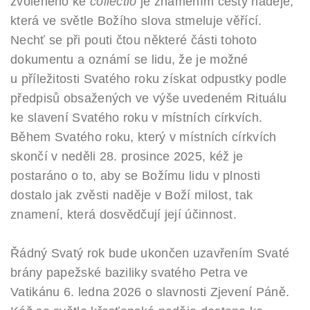
zvoleného ke
collectio
je znamením cesty naděje,
která ve světle Božího slova stmeluje věřící.
Nechť se při pouti čtou některé části tohoto
dokumentu a oznámí se lidu, že je možné
u příležitosti Svatého roku získat odpustky podle
předpisů obsažených ve výše uvedeném Rituálu
ke slavení Svatého roku v místních církvích.
Během Svatého roku, který v místních církvích
skončí v neděli 28. prosince 2025, kéž je
postaráno o to, aby se Božímu lidu v plnosti
dostalo jak zvěsti naděje v Boží milost, tak
znamení, která dosvědčují její účinnost.
Řádný Svatý rok bude ukončen uzavřením Svaté
brány papežské baziliky svatého Petra ve
Vatikánu 6. ledna 2026 o slavnosti Zjevení Páně.