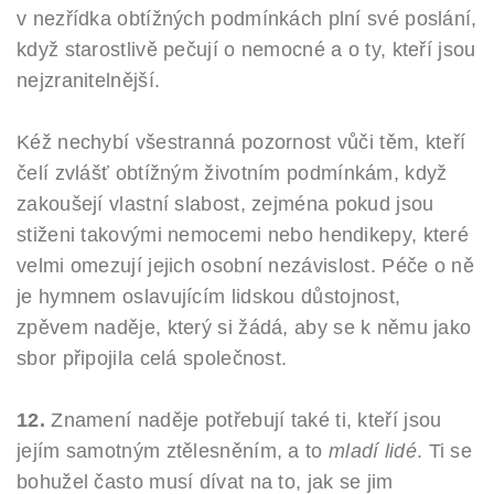
v nezřídka obtížných podmínkách plní své poslání,
když starostlivě pečují o nemocné a o ty, kteří jsou
nejzranitelnější.
Kéž nechybí všestranná pozornost vůči těm, kteří
čelí zvlášť obtížným životním podmínkám, když
zakoušejí vlastní slabost, zejména pokud jsou
stiženi takovými nemocemi nebo hendikepy, které
velmi omezují jejich osobní nezávislost. Péče o ně
je hymnem oslavujícím lidskou důstojnost,
zpěvem naděje, který si žádá, aby se k němu jako
sbor připojila celá společnost.
12.
Znamení naděje potřebují také ti, kteří jsou
jejím samotným ztělesněním, a to
mladí lidé
. Ti se
bohužel často musí dívat na to, jak se jim