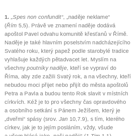
1.
„Spes non confundit“
, „naděje neklame“
(
Řím
5,5). Právě ve znamení naděje dodává
apoštol Pavel odvahu komunitě křesťanů v Římě.
Naděje je také hlavním poselstvím nadcházejícího
Svatého roku, který papež podle starobylé tradice
vyhlašuje každých pětadvacet let. Myslím na
všechny
poutníky naděje
, kteří se vypraví do
Říma, aby zde zažili Svatý rok, a na všechny, kteří
nebudou moci přijet nebo přijít do města apoštolů
Petra a Pavla a budou tento Rok slavit v místních
církvích. Kéž je to pro všechny čas opravdového
a osobního setkání s Pánem Ježíšem, který je
„dveřmi“ spásy (srov.
Jan
10,7.9), s tím, kterého
církev, jak je to jejím posláním, vždy, všude