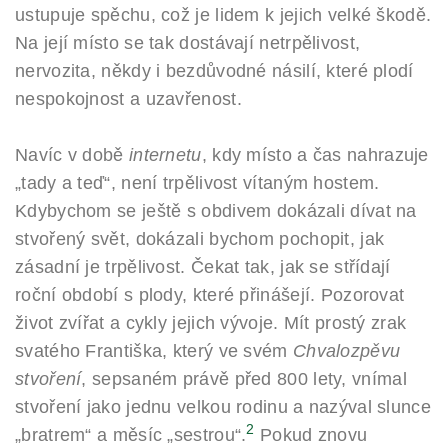
ustupuje spěchu, což je lidem k jejich velké škodě.
Na její místo se tak dostávají netrpělivost,
nervozita, někdy i bezdůvodné násilí, které plodí
nespokojnost a uzavřenost.
Navíc v době
internetu
, kdy místo a čas nahrazuje
„tady a teď“, není trpělivost vítaným hostem.
Kdybychom se ještě s obdivem dokázali dívat na
stvořený svět, dokázali bychom pochopit, jak
zásadní je trpělivost. Čekat tak, jak se střídají
roční období s plody, které přinášejí. Pozorovat
život zvířat a cykly jejich vývoje. Mít prostý zrak
svatého Františka, který ve svém
Chvalozpěvu
stvoření
, sepsaném právě před 800 lety, vnímal
stvoření jako jednu velkou rodinu a nazýval slunce
2
„bratrem“ a měsíc „sestrou“.
Pokud znovu