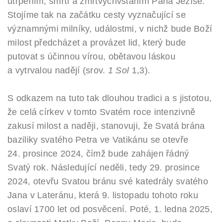
utrpením, smrtí a zmrtvýchvstáním Pána Ježíše.
Stojíme tak na začátku cesty vyznačující se
významnými milníky, událostmi, v nichž bude Boží
milost předcházet a provázet lid, který bude
putovat s účinnou vírou, obětavou láskou
a vytrvalou nadějí (srov.
1 Sol
1,3).
S odkazem na tuto tak dlouhou tradici a s jistotou,
že celá církev v tomto Svatém roce intenzivně
zakusí milost a naději, stanovuji, že Svatá brána
baziliky svatého Petra ve Vatikánu se otevře
24. prosince 2024, čímž bude zahájen řádný
Svatý rok. Následující neděli, tedy 29. prosince
2024, otevřu Svatou bránu své katedrály svatého
Jana v Lateránu, která 9. listopadu tohoto roku
oslaví 1700 let od posvěcení. Poté, 1. ledna 2025,