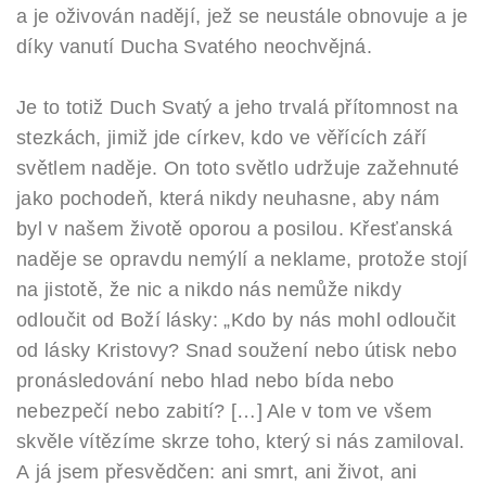
a je oživován nadějí, jež se neustále obnovuje a je
díky vanutí Ducha Svatého neochvějná.
Je to totiž Duch Svatý a jeho trvalá přítomnost na
stezkách, jimiž jde církev, kdo ve věřících září
světlem naděje. On toto světlo udržuje zažehnuté
jako pochodeň, která nikdy neuhasne, aby nám
byl v našem životě oporou a posilou. Křesťanská
naděje se opravdu nemýlí a neklame, protože stojí
na jistotě, že nic a nikdo nás nemůže nikdy
odloučit od Boží lásky: „Kdo by nás mohl odloučit
od lásky Kristovy? Snad soužení nebo útisk nebo
pronásledování nebo hlad nebo bída nebo
nebezpečí nebo zabití? […] Ale v tom ve všem
skvěle vítězíme skrze toho, který si nás zamiloval.
A já jsem přesvědčen: ani smrt, ani život, ani