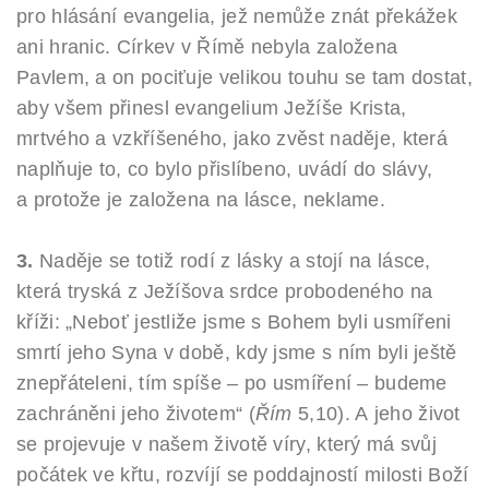
pro hlásání evangelia, jež nemůže znát překážek
ani hranic. Církev v Římě nebyla založena
Pavlem, a on pociťuje velikou touhu se tam dostat,
aby všem přinesl evangelium Ježíše Krista,
mrtvého a vzkříšeného, jako zvěst naděje, která
naplňuje to, co bylo přislíbeno, uvádí do slávy,
a protože je založena na lásce, neklame.
3.
Naděje se totiž rodí z lásky a stojí na lásce,
která tryská z Ježíšova srdce probodeného na
kříži: „Neboť jestliže jsme s Bohem byli usmířeni
smrtí jeho Syna v době, kdy jsme s ním byli ještě
znepřáteleni, tím spíše – po usmíření – budeme
zachráněni jeho životem“ (
Řím
5,10). A jeho život
se projevuje v našem životě víry, který má svůj
počátek ve křtu, rozvíjí se poddajností milosti Boží