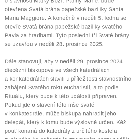
o slavnosti Matky Boží, Panny Marie, bude
otevřena Svatá brána papežské baziliky Santa
Maria Maggiore. A konečně v neděli 5. ledna se
otevře Svatá brána papežské baziliky svatého
Pavla za hradbami. Tyto poslední tři Svaté brány
se uzavřou v neděli 28. prosince 2025.
Dále stanovuji, aby v neděli 29. prosince 2024
diecézní biskupové ve všech katedrálách
a konkatedrálách slavili u příležitosti slavnostního
zahájení Svatého roku eucharistii, a to podle
Rituálu, který bude k této události připraven.
Pokud jde o slavení této mše svaté
v konkatedrále, může biskupa nahradit jeho
delegát, který k tomu bude výslovně určen. Kéž
pouť konaná do katedrály z určitého kostela