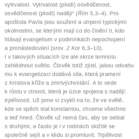
vytrvalost. Vytrvalost (plodí) osvědčenost,
osvědčenost (plodí) naději“ (
Řím
5,3–4). Pro
apoštola Pavla jsou soužení a utrpení typickými
okolnostmi, se kterými mají co do činění ti, kdo
hlásají evangelium v podmínkách nepochopení
a pronásledování (srov.
2 Kor
6,3–10).
I v takových situacích lze ale skrze temnotu
zahlédnout světlo. Člověk totiž zjistí, jakou odvahu
mu k evangelizaci dodává síla, která pramení
z Kristova kříže a zmrtvýchvstání. A to vede
k růstu v ctnosti, která je úzce spojena s nadějí:
trpělivosti
. Už jsme si zvykli na to, že ve světě,
kde se spěch stal konstantou, chceme všechno
a teď hned. Člověk už nemá čas, aby se setkal
s druhými, a často je i v rodinách složité se
společně sejít a v klidu si promluvit. Trpělivost