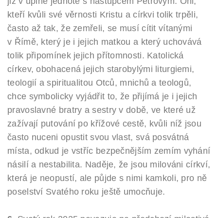
již v úplné jednotě s nástupcem Petrovým. Oni,
kteří kvůli své věrnosti Kristu a církvi tolik trpěli,
často až tak, že zemřeli, se musí cítit vítanými
v Římě, který je i jejich matkou a který uchovává
tolik připomínek jejich přítomnosti. Katolická
církev, obohacená jejich starobylými liturgiemi,
teologií a spiritualitou Otců, mnichů a teologů,
chce symbolicky vyjádřit to, že přijímá je i jejich
pravoslavné bratry a sestry v době, ve které už
zažívají putování po křížové cestě, kvůli níž jsou
často nuceni opustit svou vlast, svá posvátná
místa, odkud je vstříc bezpečnějším zemím vyhání
násilí a nestabilita. Naděje, že jsou milováni církví,
která je neopustí, ale půjde s nimi kamkoli, pro ně
poselství Svatého roku ještě umocňuje.