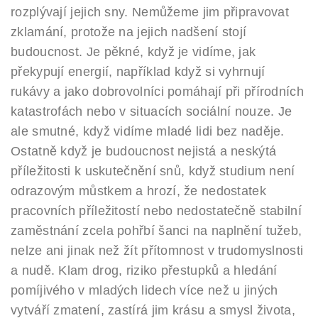
rozplývají jejich sny. Nemůžeme jim připravovat
zklamání, protože na jejich nadšení stojí
budoucnost. Je pěkné, když je vidíme, jak
překypují energií, například když si vyhrnují
rukávy a jako dobrovolníci pomáhají při přírodních
katastrofách nebo v situacích sociální nouze. Je
ale smutné, když vidíme mladé lidi bez naděje.
Ostatně když je budoucnost nejistá a neskýtá
příležitosti k uskutečnění snů, když studium není
odrazovým můstkem a hrozí, že nedostatek
pracovních příležitostí nebo nedostatečně stabilní
zaměstnání zcela pohřbí šanci na naplnění tužeb,
nelze ani jinak než žít přítomnost v trudomyslnosti
a nudě. Klam drog, riziko přestupků a hledání
pomíjivého v mladých lidech více než u jiných
vytváří zmatení, zastírá jim krásu a smysl života,