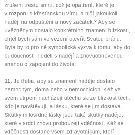
zrušení trestu smrti, což je opatření, které je
v rozporu s křesťanskou vírou a ničí jakoukoli
6
naději na odpuštění a nový začátek.
Aby se
uvězněným dostalo konkrétního znamení blízkosti,
chtěl bych sám ve vězení otevřít Svatou bránu.
Byla by to pro ně symbolická výzva k tomu, aby do
budoucnosti hleděli s nadějí a znovuobnovenou
snahou o zapojení do života.
11.
Je třeba, aby se znamení naděje dostalo
nemocným, doma nebo v nemocnicích. Kéž ve
svém utrpení nacházejí útěchu skrze blízkost těch,
kdo je navštěvují, a lásku, které se jim dostává.
Skutky milosrdné lásky jsou také skutky naděje,
které v srdci znovu probouzejí vděčnost. Kéž se
vděčnosti dostane všem zdravotníkům, kteří