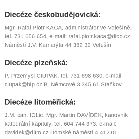
Diecéze českobudějovická:
Mgr. Rafal Piotr KACA, administrátor ve Velešíně,
tel. 731 056 654, e-mail: rafal.piotr.kaca@dicb.cz
Náměstí J.V. Kamarýta 44
382 32 Velešín
Diecéze plzeňská:
P. Przemysl CIUPAK, tel. 731 698 630, e-mail
ciupak@bip.cz
B. Němcové 3
345 61 Staňkov
Diecéze litoměřická:
J.M. can. ICLic. Mgr. Martin DAVÍDEK, kanovník
katedrální kapituly, tel. 604 744 373, e-mail:
davidek@dltm.cz
Dómské náměstí 4
412 01