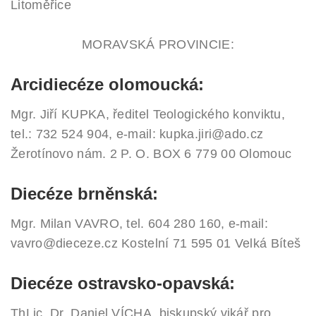
Litoměřice
MORAVSKÁ PROVINCIE:
Arcidiecéze olomoucká:
Mgr. Jiří KUPKA, ředitel Teologického konviktu,
tel.: 732 524 904, e-mail: kupka.jiri@ado.cz
Žerotínovo nám. 2
P. O. BOX 6
779 00 Olomouc
Diecéze brněnská:
Mgr. Milan VAVRO, tel. 604 280 160, e-mail:
vavro@dieceze.cz
Kostelní 71
595 01 Velká Bíteš
Diecéze ostravsko-opavská:
ThLic. Dr. Daniel VÍCHA, biskupský vikář pro